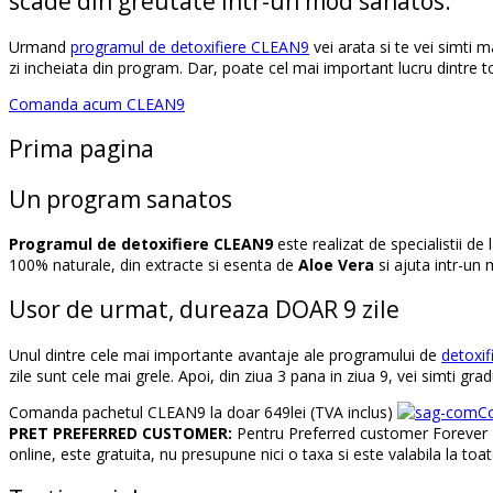
scade din greutate
intr-un mod sanatos
.
Urmand
programul de detoxifiere CLEAN9
vei arata si te vei simti 
zi incheiata din program. Dar, poate cel mai important lucru dintre t
Comanda acum CLEAN9
Prima pagina
Un program sanatos
Programul de detoxifiere CLEAN9
este realizat de specialistii d
100% naturale, din extracte si esenta de
Aloe Vera
si ajuta intr-un 
Usor de urmat, dureaza DOAR 9 zile
Unul dintre cele mai importante avantaje ale programului de
detoxif
zile sunt cele mai grele. Apoi, din ziua 3 pana in ziua 9, vei simti gr
Comanda pachetul CLEAN9
la doar
649
lei (TVA inclus)
C
PRET PREFERRED CUSTOMER:
Pentru Preferred customer Forever 
online, este gratuita, nu presupune nici o taxa si este valabila la to