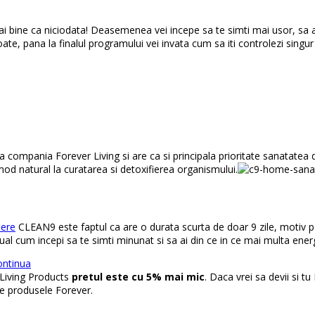
mai bine ca niciodata! Deasemenea vei incepe sa te simti mai usor, sa a
oate, pana la finalul programului vei invata
cum sa iti controlezi singur
e la compania Forever Living si are ca si principala prioritate sanatat
mod natural la curatarea si detoxifierea organismului.
iere
CLEAN9 este faptul ca are o durata scurta de doar 9 zile, motiv 
adual cum incepi sa te simti minunat si sa ai din ce in ce mai multa ener
ontinua
Living Products
pretul este cu 5% mai mic
. Daca vrei sa devii si 
ate produsele Forever.