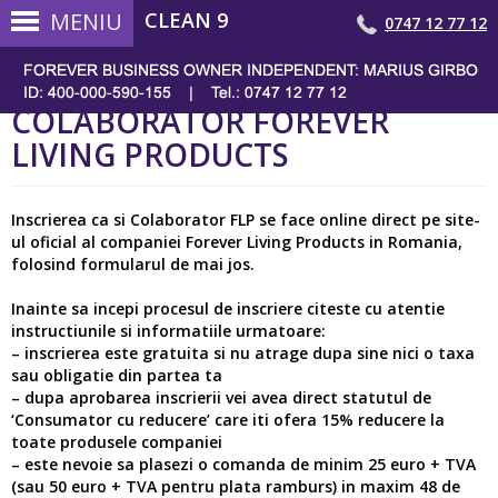
MENIU
CLEAN 9
0747 12 77 12
INSCRIE-TE CA SI
COLABORATOR FOREVER
LIVING PRODUCTS
Inscrierea ca si Colaborator FLP se face online direct pe site-
ul oficial al companiei Forever Living Products in Romania,
folosind formularul de mai jos.
Inainte sa incepi procesul de inscriere citeste cu atentie
instructiunile si informatiile urmatoare:
– inscrierea este gratuita si nu atrage dupa sine nici o taxa
sau obligatie din partea ta
– dupa aprobarea inscrierii vei avea direct statutul de
‘Consumator cu reducere’ care iti ofera 15% reducere la
toate produsele companiei
– este nevoie sa plasezi o comanda de minim 25 euro + TVA
(sau 50 euro + TVA pentru plata ramburs) in maxim 48 de